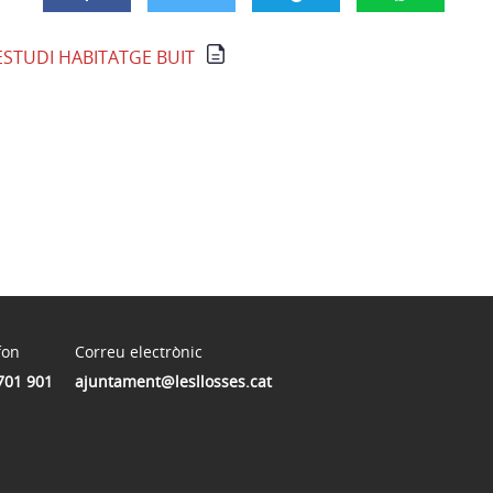
ESTUDI HABITATGE BUIT
fon
Correu electrònic
701 901
ajuntament@lesllosses.cat