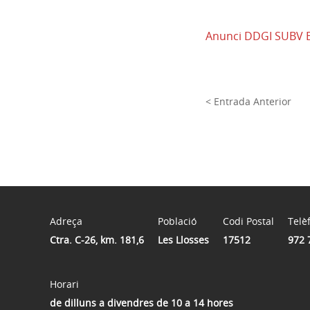
Anunci DDGI SUBV 
< Entrada Anterior
Adreça
Població
Codi Postal
Telè
Ctra. C-26, km. 181,6
Les Llosses
17512
972 
Horari
de dilluns a divendres de 10 a 14 hores